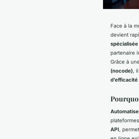
Face à la m
devient rap
spécialisée
partenaire 
Grâce à une
(nocode)
, 
d’efficacité
Pourquoi
Automatise
plateform
API
, permet
en ligne ex