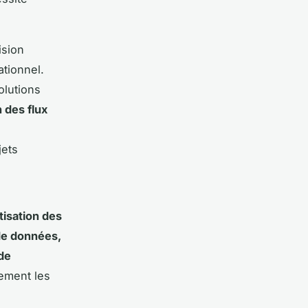
ision
ationnel.
olutions
n des flux
jets
isation des
 de données,
de
uement les