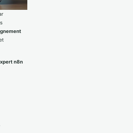
ar
es
agnement
et
xpert n8n
s