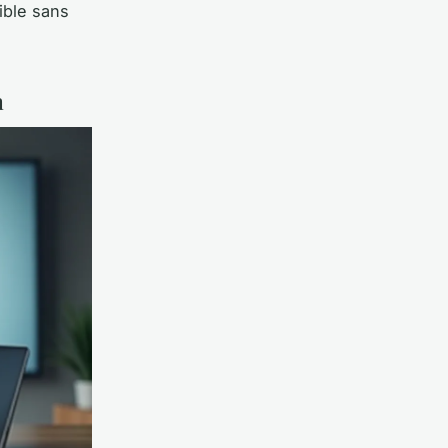
sible sans
n