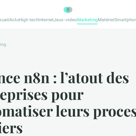
cueil
Actu
High tech
Internet
Jeux-video
Marketing
Matériel
Smartpho
ing
ce n8n : l’atout des
eprises pour
matiser leurs proce
iers