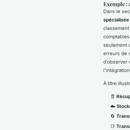
Exemple : 
Dans le sec
spécialisée
classement 
comptables.
seulement d
erreurs de s
d’observer
l'intégratio
À titre illu
🧾
Récup
☁️
Stock
🔄
Trans
📑
Transm