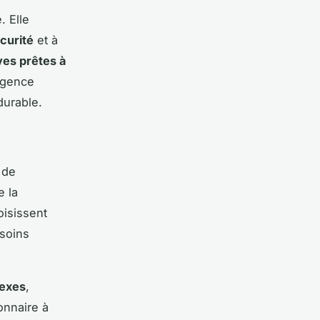
. Elle
curité
et à
ves prêtes à
’agence
durable.
 de
e la
isissent
esoins
lexes
,
onnaire à