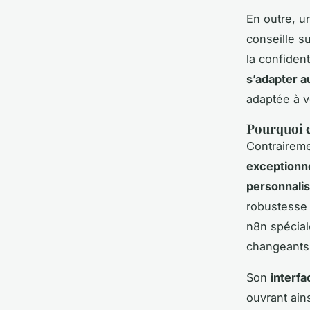
En outre, u
conseille s
la confiden
s’adapter a
adaptée à v
Pourquoi c
Contraireme
exceptionne
personnalis
robustesse 
n8n spécial
changeants
Son
interfa
ouvrant ains