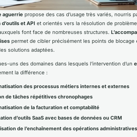
 aguerrie
propose des cas d’usage très variés, nourris p
 d’outils et API
et orientés vers la résolution de problèm
auxquels font face de nombreuses structures.
L’accomp
ises
permet de cibler précisément les points de blocage 
des solutions adaptées.
ues-uns des domaines dans lesquels l’intervention d’un
e
lement la différence :
atisation des processus métiers internes et externes
on de tâches répétitives chronophages
tisation de la facturation et comptabilité
ration d’outils SaaS avec bases de données ou CRM
isation de l’enchaînement des opérations administrative