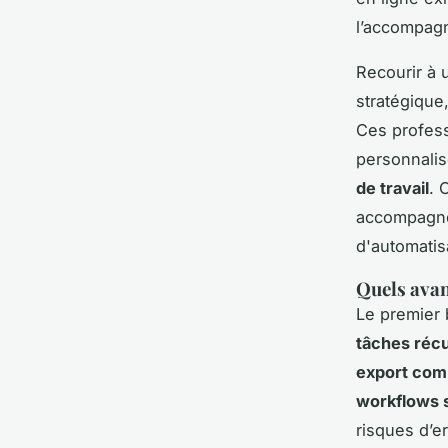
l’accompag
Recourir à
stratégique
Ces professi
personnalis
de travail
. 
accompagnem
d'automatis
Quels avan
Le premier 
tâches réc
export com
workflows 
risques d’e