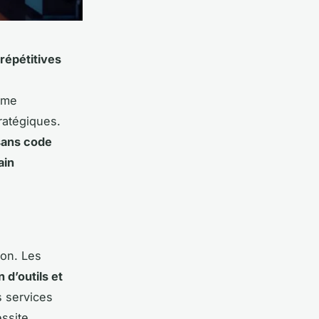
répétitives
mme
ratégiques.
sans code
ain
ion. Les
 d’outils et
s services
essite