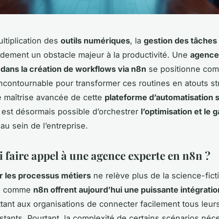
ultiplication des
outils numériques
, la
gestion des tâches 
idement un obstacle majeur à la productivité. Une
agence
 dans la création de workflows via n8n
se positionne co
incontournable pour transformer ces routines en atouts st
 maîtrise avancée de cette
plateforme d’automatisation 
il est désormais possible d’orchestrer
l’optimisation et le g
au sein de l’entreprise.
 faire appel à une agence experte en n8n ?
r les processus métiers
ne relève plus de la science-fict
es comme
n8n offrent aujourd’hui une puissante intégration
tant aux organisations de connecter facilement tous leur
istants. Pourtant, la complexité de certains scénarios néc