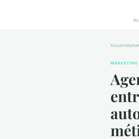
Ac
Accueil
›
Market
MARKETING
Agen
entr
auto
mét