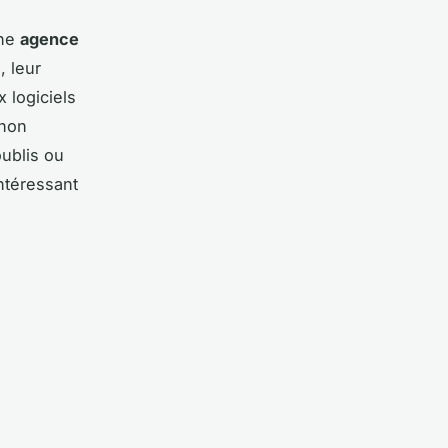
une
agence
, leur
 logiciels
 non
oublis ou
intéressant