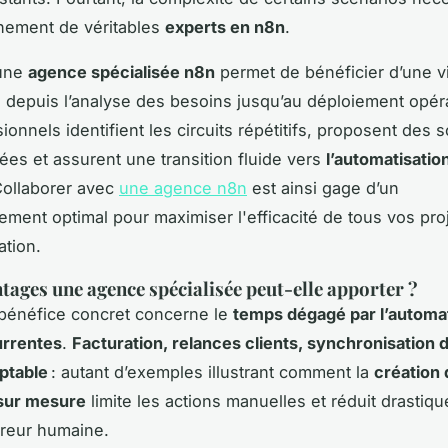
nement de véritables
experts en n8n
.
 une
agence spécialisée n8n
permet de bénéficier d’une v
, depuis l’analyse des besoins jusqu’au déploiement opér
onnels identifient les circuits répétitifs, proposent des s
ées et assurent une transition fluide vers
l’automatisatio
Collaborer avec
une agence n8n
est ainsi gage d’un
ent optimal pour maximiser l'efficacité de tous vos pro
ation.
tages une agence spécialisée peut-elle apporter ?
bénéfice concret concerne le
temps dégagé par l’automat
urrentes
.
Facturation, relances clients, synchronisation
ptable
: autant d’exemples illustrant comment la
création 
sur mesure
limite les actions manuelles et réduit drastiq
rreur humaine.