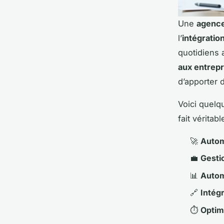
Une
agence
l’
intégration
quotidiens 
aux entrepr
d’apporter 
Voici quelq
fait véritab
🚀
Autom
💼
Gesti
📊
Automa
🔗
Intég
⏱
Optim