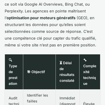
ce soit via Google AI Overviews, Bing Chat, ou
Perplexity. Les agences en pointe maîtrisent
l’
optimisation pour moteurs génératifs
(GEO), en
structurant les données pour qu’elles soient
sélectionnées comme source de réponse. C’est
une compétence clé pour capter du trafic qualifié,
même si votre site n’est pas en première position.
🔍
🔧
⏳ Délai
Type
Comple
de
de
🎯 Objectif
xité
résultats
prest
techniq
constaté
ation
ue
Identifier les
Audit
Immédiat
failles
techni
(diagnost
Élevée