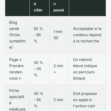
d
n
cible
passé
Blog
santé
50 %
Acceptable si le
1 min
(fiche
- 65
contenu répond
30
symptôm
%
à la recherche
e)
Page «
Un rebond
30 %
Prendre
2 min
élevé indique
- 45
rendez-
+
un parcours
%
vous »
bloqué
Fiche
40 %
Doit proposer
spécialit
- 55
2 min
un appel à
é
%
l'action clair
médicale